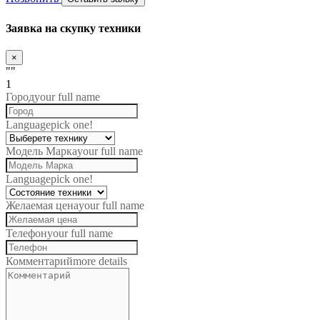
Заявка на скупку техники
×
""
1
Город
your full name
Language
pick one!
Модель Марка
your full name
Language
pick one!
Желаемая цена
your full name
Телефон
your full name
Комментарий
more details