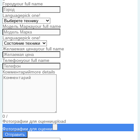
Город
your full name
Language
pick one!
Модель Марка
your full name
Language
pick one!
Желаемая цена
your full name
Телефон
your full name
Комментарий
more details
0
/
Фотографии для оценки
upload
Фотографии для оценки
Отправить