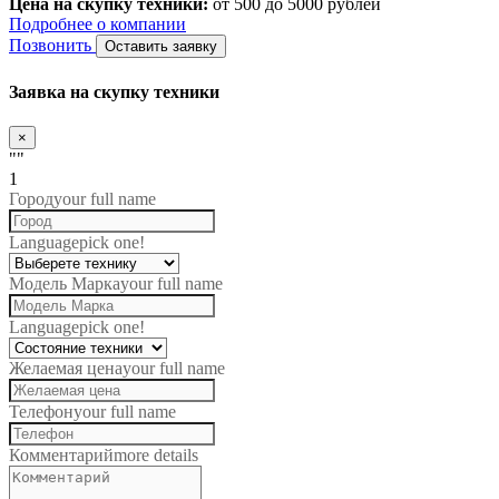
Цена на скупку техники:
от 500 до 5000 рублей
Подробнее о компании
Позвонить
Оставить заявку
Заявка на скупку техники
×
""
1
Город
your full name
Language
pick one!
Модель Марка
your full name
Language
pick one!
Желаемая цена
your full name
Телефон
your full name
Комментарий
more details