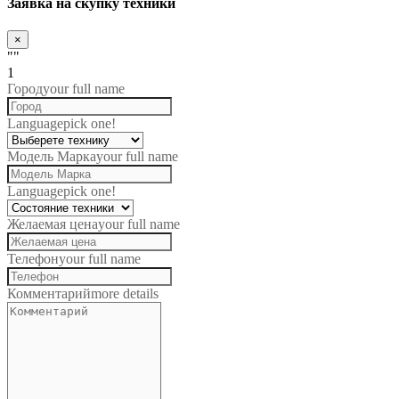
Заявка на скупку техники
×
""
1
Город
your full name
Language
pick one!
Модель Марка
your full name
Language
pick one!
Желаемая цена
your full name
Телефон
your full name
Комментарий
more details