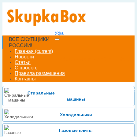
Уфа
ВСЕ СКУПЩИКИ
РОССИИ!
Главная
(current)
Новости
Добавить технику
Добавить фирму
Статьи
О проекте
Правила размещения
Контакты
Войти
Зарегистрироваться
или
Стиральные
машины
Холодильники
Газовые плиты