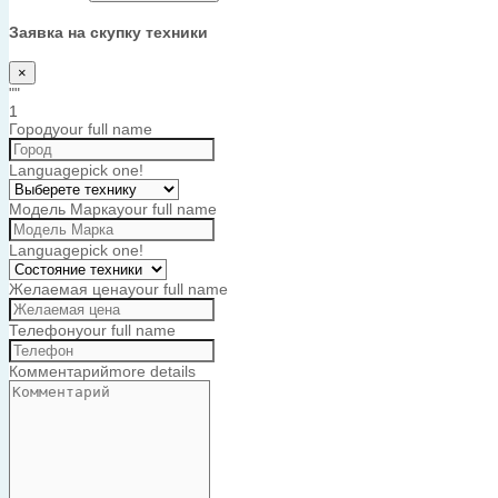
Заявка на скупку техники
×
""
1
Город
your full name
Language
pick one!
Модель Марка
your full name
Language
pick one!
Желаемая цена
your full name
Телефон
your full name
Комментарий
more details