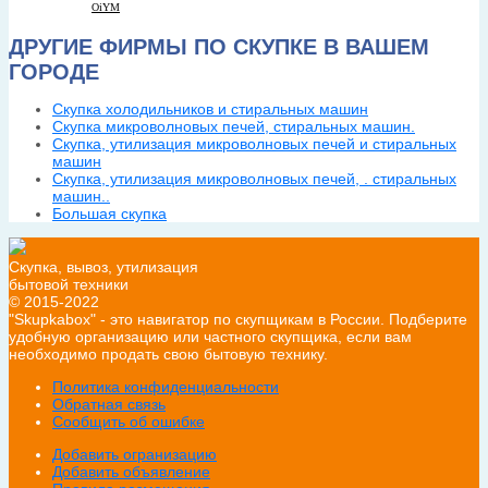
OiYM
ДРУГИЕ ФИРМЫ ПО СКУПКЕ В ВАШЕМ
ГОРОДЕ
Cкупка холодильников и стиральных машин
Скупка микроволновых печей, стиральных машин.
Скупка, утилизация микроволновых печей и стиральных
машин
Скупка, утилизация микроволновых печей, . стиральных
машин..
Большая скупка
Скупка, вывоз, утилизация
бытовой техники
© 2015-2022
"Skupkabox" - это навигатор по скупщикам в России. Подберите
удобную организацию или частного скупщика, если вам
необходимо продать свою бытовую технику.
Политика конфиденциальности
Обратная связь
Сообщить об ошибке
Добавить огранизацию
Добавить объявление