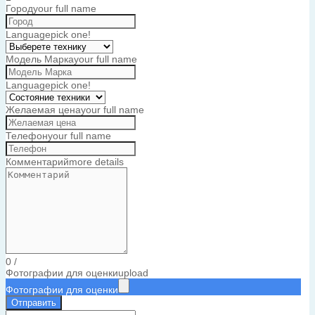
Город
your full name
Language
pick one!
Модель Марка
your full name
Language
pick one!
Желаемая цена
your full name
Телефон
your full name
Комментарий
more details
0
/
Фотографии для оценки
upload
Фотографии для оценки
Отправить