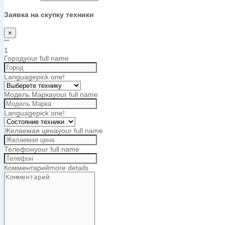
Заявка на скупку техники
×
""
1
Город
your full name
Language
pick one!
Модель Марка
your full name
Language
pick one!
Желаемая цена
your full name
Телефон
your full name
Комментарий
more details