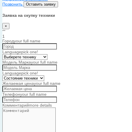
Позвонить
Оставить заявку
Заявка на скупку техники
×
""
1
Город
your full name
Language
pick one!
Модель Марка
your full name
Language
pick one!
Желаемая цена
your full name
Телефон
your full name
Комментарий
more details