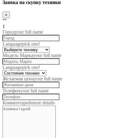
Заявка на скупку техники
×
""
1
Город
your full name
Language
pick one!
Модель Марка
your full name
Language
pick one!
Желаемая цена
your full name
Телефон
your full name
Комментарий
more details