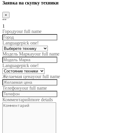
Заявка на скупку техники
×
""
1
Город
your full name
Language
pick one!
Модель Марка
your full name
Language
pick one!
Желаемая цена
your full name
Телефон
your full name
Комментарий
more details