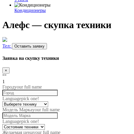
Кондиционеры
Алефс — скупка техники
Тел:
Оставить заявку
Заявка на скупку техники
×
""
1
Город
your full name
Language
pick one!
Модель Марка
your full name
Language
pick one!
Желаемая цена
your full name