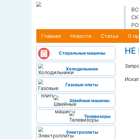
ВС
СК
РО
Главная
(current)
Новости
Статьи
О п
НЕ
Стиральные машины
Запро
Холодильники
Искат
Газовые плиты
Швейные машины
Телевизоры
Электроплиты